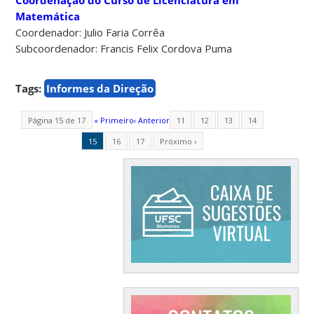
Matemática
Coordenador: Julio Faria Corrêa
Subcoordenador: Francis Felix Cordova Puma
Tags:
Informes da Direção
Página 15 de 17
« Primeiro
‹ Anterior
11
12
13
14
15
16
17
Próximo ›