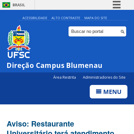
BRASIL
Simplifique!
ACESSIBILIDADE
ALTO CONTRASTE
MAPA DO SITE
Comunica BR
Participe
Acesso à informação
Legislação
Direção Campus Blumenau
Canais
Área Restrita
Administradores do Site
MENU
Aviso: Restaurante
Universitário terá atendimento