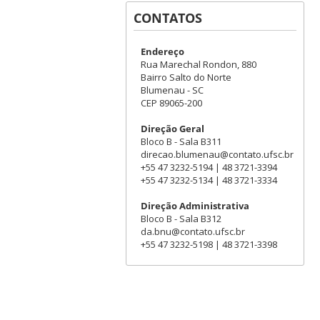
CONTATOS
Endereço
Rua Marechal Rondon, 880
Bairro Salto do Norte
Blumenau - SC
CEP 89065-200
Direção Geral
Bloco B - Sala B311
direcao.blumenau@contato.ufsc.br
+55 47 3232-5194 | 48 3721-3394
+55 47 3232-5134 | 48 3721-3334
Direção Administrativa
Bloco B - Sala B312
da.bnu@contato.ufsc.br
+55 47 3232-5198 | 48 3721-3398