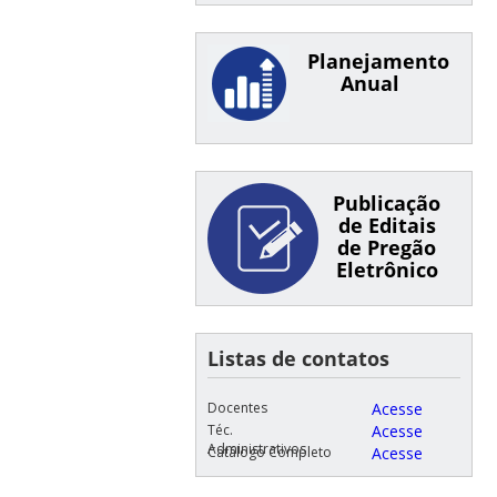
Planejamento
Anual
Publicação
de Editais
de Pregão
Eletrônico
Listas de contatos
Docentes
Acesse
Téc.
Acesse
Administrativos
Catálogo Completo
Acesse