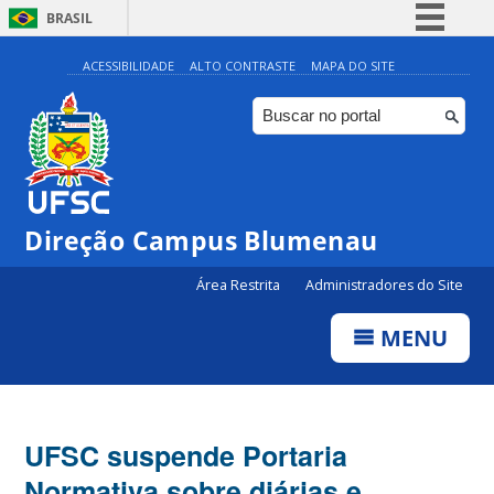
BRASIL
Simplifique!
ACESSIBILIDADE
ALTO CONTRASTE
MAPA DO SITE
Comunica BR
Participe
Acesso à informação
Legislação
Direção Campus Blumenau
Canais
Área Restrita
Administradores do Site
MENU
UFSC suspende Portaria
Normativa sobre diárias e