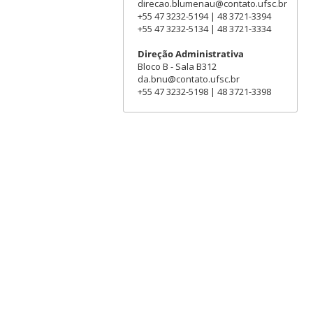
direcao.blumenau@contato.ufsc.br
+55 47 3232-5194 | 48 3721-3394
+55 47 3232-5134 | 48 3721-3334
Direção Administrativa
Bloco B - Sala B312
da.bnu@contato.ufsc.br
+55 47 3232-5198 | 48 3721-3398