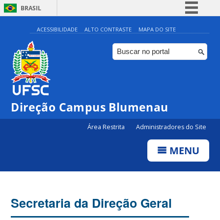
BRASIL
Simplifique!
ACESSIBILIDADE
ALTO CONTRASTE
MAPA DO SITE
Comunica BR
Participe
Acesso à informação
Legislação
Direção Campus Blumenau
Canais
Área Restrita
Administradores do Site
MENU
Secretaria da Direção Geral