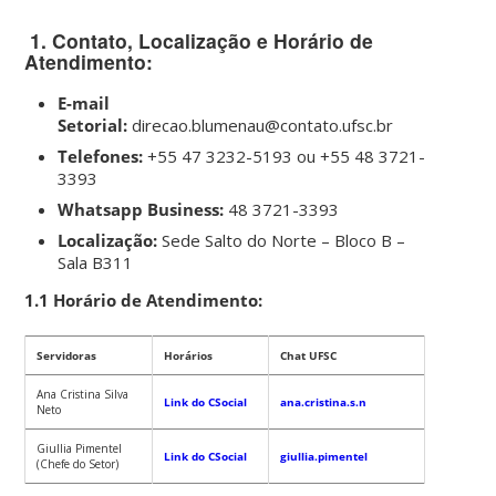
1. Contato, Localização e Horário de
Atendimento:
E-mail
Setorial:
direcao.blumenau@contato.ufsc.br
Telefones:
+55 47 3232-5193 ou +55 48 3721-
3393
Whatsapp Business:
48 3721-3393
Localização:
Sede Salto do Norte – Bloco B –
Sala B311
1.1 Horário de Atendimento:
Servidoras
Horários
Chat UFSC
Ana Cristina Silva
Link do CSocial
ana.cristina.s.n
Neto
Giullia Pimentel
Link do CSocial
giullia.pimentel
(Chefe do Setor)