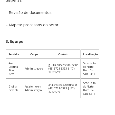
– Revisão de documentos;
– Mapear processos do setor.
3. Equipe
Servidor
Cargo
Contato
Localização
Ana
Sede Salto
giullia.pimentel@ufsc.br
Cristina
do Norte –
Administradora
(48) 3721-3393 | (47)
Silva
Bloco B –
3232-5193
Neto
Sala B311
Sede Salto
ana.cristina.s.n@ufsc.br
Giullia
Assistente em
do Norte –
(48) 3721-3393 | (47)
Pimentel
Administração
Bloco B –
3232-5193
Sala B311