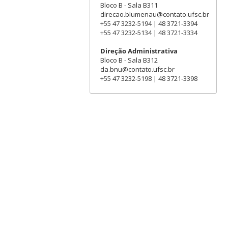
Bloco B - Sala B311
direcao.blumenau@contato.ufsc.br
+55 47 3232-5194 | 48 3721-3394
+55 47 3232-5134 | 48 3721-3334
Direção Administrativa
Bloco B - Sala B312
da.bnu@contato.ufsc.br
+55 47 3232-5198 | 48 3721-3398