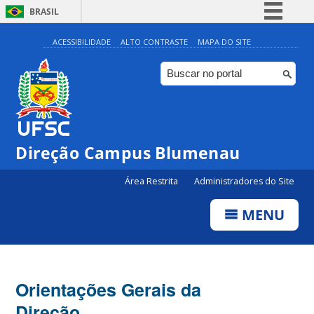
BRASIL
Simplifique!
ACESSIBILIDADE
ALTO CONTRASTE
MAPA DO SITE
Comunica BR
Participe
Acesso à informação
Legislação
Direção Campus Blumenau
Canais
Área Restrita
Administradores do Site
MENU
Orientações Gerais da
Direção