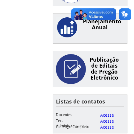
Planejamento
Anual
Publicação
de Editais
de Pregão
Eletrônico
Listas de contatos
Docentes
Acesse
Téc.
Acesse
Administrativos
Catálogo Completo
Acesse