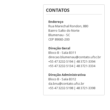
CONTATOS
Endereço
Rua Marechal Rondon, 880
Bairro Salto do Norte
Blumenau - SC
CEP 89065-200
Direção Geral
Bloco B - Sala B311
direcao.blumenau@contato.ufsc.br
+55 47 3232-5194 | 48 3721-3394
+55 47 3232-5134 | 48 3721-3334
Direção Administrativa
Bloco B - Sala B312
da.bnu@contato.ufsc.br
+55 47 3232-5198 | 48 3721-3398