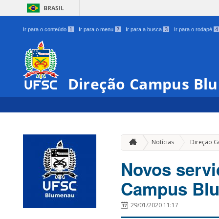
BRASIL
Ir para o conteúdo
1
Ir para o menu
2
Ir para a busca
3
Ir para o rodapé
4
Direção Campus Bl
Notícias
Direção G
Novos servi
Campus Bl
29/01/2020 11:17