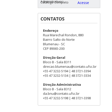
Administrativos
Catálogo Completo
Acesse
CONTATOS
Endereço
Rua Marechal Rondon, 880
Bairro Salto do Norte
Blumenau - SC
CEP 89065-200
Direção Geral
Bloco B - Sala B311
direcao.blumenau@contato.ufsc.br
+55 47 3232-5194 | 48 3721-3394
+55 47 3232-5134 | 48 3721-3334
Direção Administrativa
Bloco B - Sala B312
da.bnu@contato.ufsc.br
+55 47 3232-5198 | 48 3721-3398