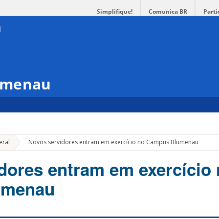
Simplifique!
Comunica BR
Parti
umenau
»
eral
Novos servidores entram em exercício no Campus Blumenau
dores entram em exercício
umenau