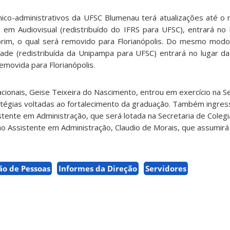
ico-administrativos da UFSC Blumenau terá atualizações até o 
o em Audiovisual (redistribuído do IFRS para UFSC), entrará no 
im, o qual será removido para Florianópolis. Do mesmo modo,
idade (redistribuída da Unipampa para UFSC) entrará no lugar da
removida para Florianópolis.
ionais, Geise Teixeira do Nascimento, entrou em exercício na Se
tégias voltadas ao fortalecimento da graduação. Também ingre
istente em Administração, que será lotada na Secretaria de Cole
o Assistente em Administração, Claudio de Morais, que assumirá 
ão de Pessoas
Informes da Direção
Servidores