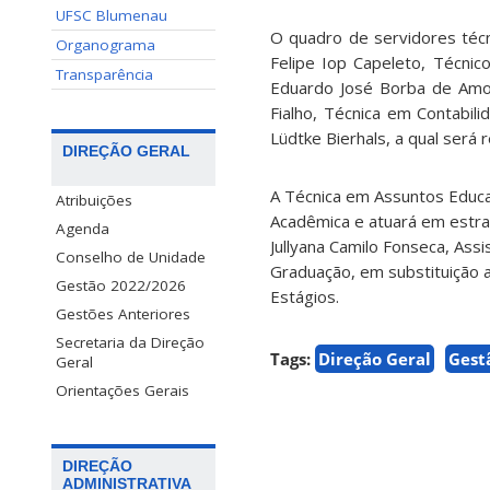
UFSC Blumenau
O quadro de servidores técn
Organograma
Felipe Iop Capeleto, Técnic
Transparência
Eduardo José Borba de Amor
Fialho, Técnica em Contabil
Lüdtke Bierhals, a qual será 
DIREÇÃO GERAL
A Técnica em Assuntos Educac
Atribuições
Acadêmica e atuará em estra
Agenda
Jullyana Camilo Fonseca, Ass
Conselho de Unidade
Graduação, em substituição a
Gestão 2022/2026
Estágios.
Gestões Anteriores
Secretaria da Direção
Tags:
Direção Geral
Gest
Geral
Orientações Gerais
DIREÇÃO
ADMINISTRATIVA