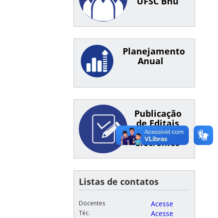
UFSC Bnu
Planejamento
Anual
Publicação
de Editais
de Pregão
Eletrônico
Listas de contatos
Docentes
Acesse
Téc.
Acesse