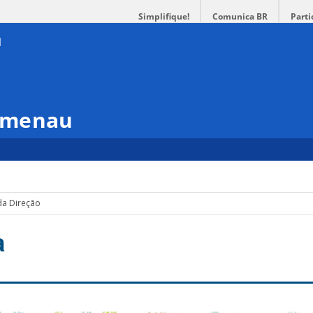
Simplifique!
Comunica BR
Parti
umenau
da Direção
a