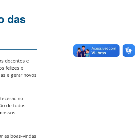
o das
os docentes e
s felizes e
oas e gerar novos
ntecerão no
ção de todos
 nossos
ar as boas-vindas