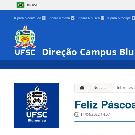
BRASIL
Ir para o conteúdo
1
Ir para o menu
2
Ir para a busca
3
Ir para o rodapé
4
Direção Campus Bl
Notícias
Informes 
Feliz Pásco
14/04/2022 14:57