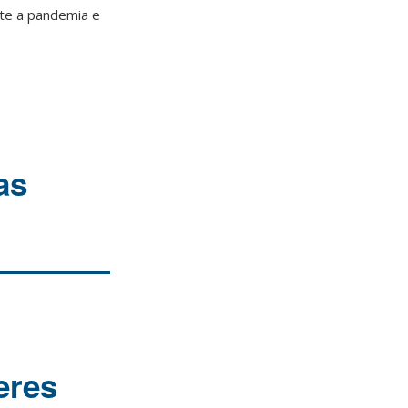
te a pandemia e
as
eres