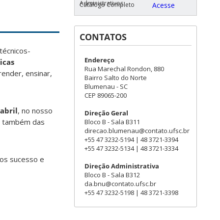
Administrativos
Catálogo Completo
Acesse
CONTATOS
técnicos-
Endereço
icas
Rua Marechal Rondon, 880
ender, ensinar,
Bairro Salto do Norte
Blumenau - SC
CEP 89065-200
abril
, no nosso
Direção Geral
e também das
Bloco B - Sala B311
direcao.blumenau@contato.ufsc.br
+55 47 3232-5194 | 48 3721-3394
+55 47 3232-5134 | 48 3721-3334
mos sucesso e
Direção Administrativa
Bloco B - Sala B312
da.bnu@contato.ufsc.br
+55 47 3232-5198 | 48 3721-3398