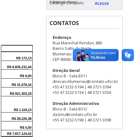
Administrativos
Catálogo Completo
Acesse
CONTATOS
Endereço
Rua Marechal Rondon, 880
Bairro Salto do Norte
Blumenau - SC
CEP 89065-200
Direção Geral
Bloco B - Sala B311
direcao.blumenau@contato.ufsc.br
+55 47 3232-5194 | 48 3721-3394
+55 47 3232-5134 | 48 3721-3334
Direção Administrativa
Bloco B - Sala B312
da.bnu@contato.ufsc.br
+55 47 3232-5198 | 48 3721-3398