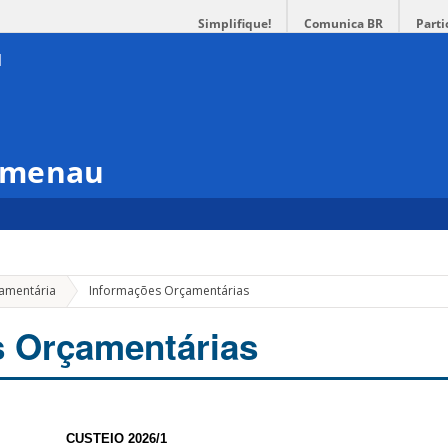
Simplifique!
Comunica BR
Parti
umenau
çamentária
Informações Orçamentárias
s Orçamentárias