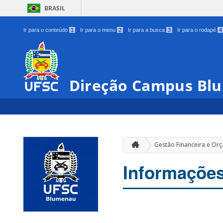
BRASIL
Ir para o conteúdo
1
Ir para o menu
2
Ir para a busca
3
Ir para o rodapé
4
Direção Campus Bl
Gestão Financeira e Or
Informaçõe